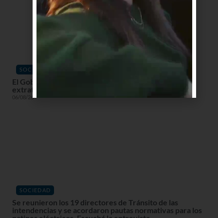
SOCIEDAD
El Gobierno declara alerta roja en la costa por ciclón
extratropical con vientos de hasta 120 km/h
06/08/26
SOCIEDAD
Se reunieron los 19 directores de Tránsito de las
intendencias y se acordaron pautas normativas para los
patines eléctricos. Escuchá la entrevista