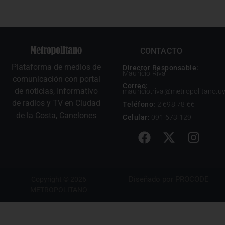
CONTACTO
Plataforma de medios de
Director Responsable:
Mauricio Riva
comunicación con portal
Correo:
de noticias, Informativo
mauricio.riva@metropolitano.u
de radios y TV en Ciudad
Teléfono:
2 698 78 66
de la Costa, Canelones
Celular:
091 673 129
Diseñado por
PROCODE
Copyright © 2026
METROPOLITANO