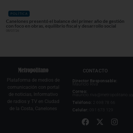
POLÍTICA
Canelones presentó el balance del primer año de gestión
con foco en obras, equilibrio fiscal y desarrollo social
08/07/26
CONTACTO
Plataforma de medios de
Director Responsable:
Mauricio Riva
comunicación con portal
Correo:
de noticias, Informativo
mauricio.riva@metropolitano.u
de radios y TV en Ciudad
Teléfono:
2 698 78 66
de la Costa, Canelones
Celular:
091 673 129