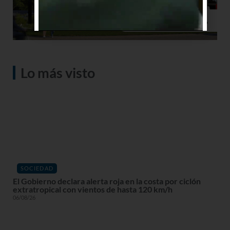
Lo más visto
SOCIEDAD
El Gobierno declara alerta roja en la costa por ciclón
extratropical con vientos de hasta 120 km/h
06/08/26