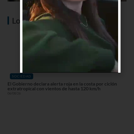
Lo más visto
SOCIEDAD
El Gobierno declara alerta roja en la costa por ciclón
extratropical con vientos de hasta 120 km/h
06/08/26