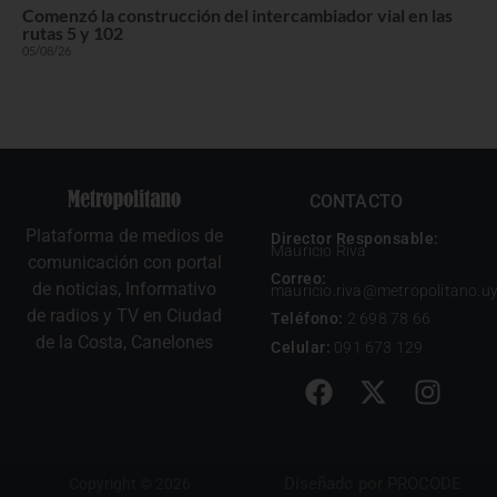
Comenzó la construcción del intercambiador vial en las
rutas 5 y 102
05/08/26
CONTACTO
Plataforma de medios de
Director Responsable:
Mauricio Riva
comunicación con portal
Correo:
de noticias, Informativo
mauricio.riva@metropolitano.u
de radios y TV en Ciudad
Teléfono:
2 698 78 66
de la Costa, Canelones
Celular:
091 673 129
Diseñado por
PROCODE
Copyright © 2026