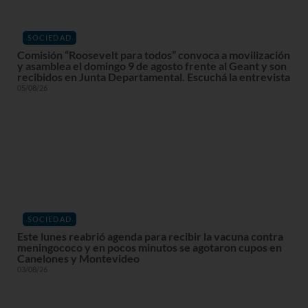
SOCIEDAD
Comisión “Roosevelt para todos” convoca a movilización
y asamblea el domingo 9 de agosto frente al Geant y son
recibidos en Junta Departamental. Escuchá la entrevista
05/08/26
SOCIEDAD
Este lunes reabrió agenda para recibir la vacuna contra
meningococo y en pocos minutos se agotaron cupos en
Canelones y Montevideo
03/08/26