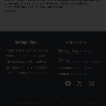
conceptual y se analiza si habrá cruces elevados en
Giannattasio. Escuchá la entrevista
05/08/26
CONTACTO
Plataforma de medios de
Director Responsable:
Mauricio Riva
comunicación con portal
Correo:
de noticias, Informativo
mauricio.riva@metropolitano.u
de radios y TV en Ciudad
Teléfono:
2 698 78 66
de la Costa, Canelones
Celular:
091 673 129
Diseñado por
PROCODE
Copyright © 2026