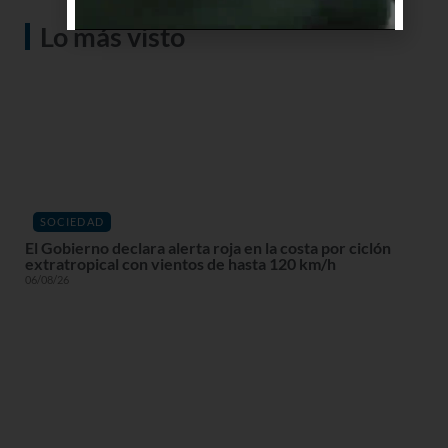
Lo más visto
SOCIEDAD
El Gobierno declara alerta roja en la costa por ciclón
extratropical con vientos de hasta 120 km/h
06/08/26