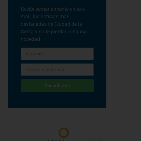
Recibí semanalmente en tu e-
mail, las noticias más
destacadas de Ciudad de la
Costa y no te pierdas ninguna
novedad
Suscribirme