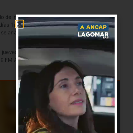
do de informes confirmó “arriba de 300 cargos e
 días “habrá más contrataciones a dirigentes que
ue se analizan otros pasos además de la denuncia
jueves de 18 a 19.30 hs. por Metropolitano.uy,
9.9 FM Atlántida y FM Naturaleza la 88.1 de Tala.