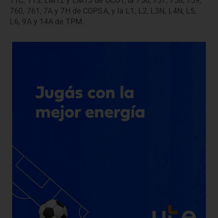
11C, 11S, LM12 y LM13 de UCOT, la 756, 757, 758, 759,
760, 761, 7A y 7H de COPSA, y la L1, L2, L3N, L4N, L5,
L6, 9A y 14A de TPM.