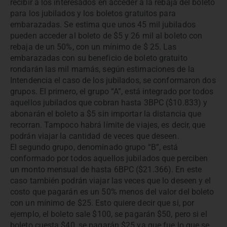
recibir a los interesados en acceder a la rebaja del boleto
para los jubilados y los boletos gratuitos para
embarazadas. Se estima que unos 45 mil jubilados
pueden acceder al boleto de $5 y 26 mil al boleto con
rebaja de un 50%, con un mínimo de $ 25. Las
embarazadas con su beneficio de boleto gratuito
rondarán las mil mamás, según estimaciones de la
Intendencia el caso de los jubilados, se conformaron dos
grupos. El primero, el grupo “A”, está integrado por todos
aquellos jubilados que cobran hasta 3BPC ($10.833) y
abonarán el boleto a $5 sin importar la distancia que
recorran. Tampoco habrá límite de viajes, es decir, que
podrán viajar la cantidad de veces que deseen.
El segundo grupo, denominado grupo “B”, está
conformado por todos aquellos jubilados que perciben
un monto mensual de hasta 6BPC ($21.366). En este
caso también podrán viajar las veces que lo deseen y el
costo que pagarán es un 50% menos del valor del boleto
con un mínimo de $25. Esto quiere decir que si, por
ejemplo, el boleto sale $100, se pagarán $50, pero si el
boleto cuesta $40, se pagarán $25 ya que fue lo que se