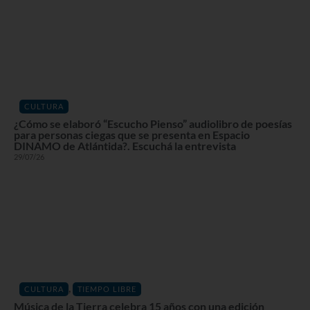
CULTURA
¿Cómo se elaboró “Escucho Pienso” audiolibro de poesías
para personas ciegas que se presenta en Espacio
DINAMO de Atlántida?. Escuchá la entrevista
29/07/26
,
CULTURA
TIEMPO LIBRE
Música de la Tierra celebra 15 años con una edición