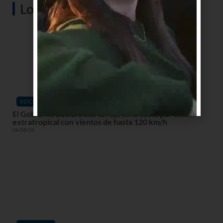
Lo más visto
SOCIEDAD
El Gobierno declara alerta roja en la costa por ciclón
extratropical con vientos de hasta 120 km/h
06/08/26