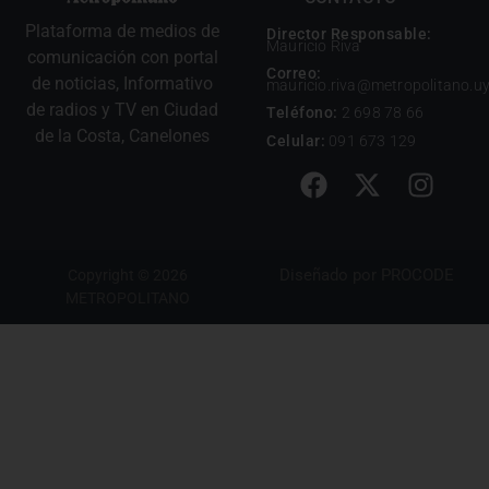
Plataforma de medios de
Director Responsable:
Mauricio Riva
comunicación con portal
Correo:
de noticias, Informativo
mauricio.riva@metropolitano.u
de radios y TV en Ciudad
Teléfono:
2 698 78 66
de la Costa, Canelones
Celular:
091 673 129
Diseñado por
PROCODE
Copyright © 2026
METROPOLITANO