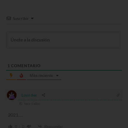
Suscribir
1
COMENTARIO
Más reciente
Lourdes
hace 5 años
2021….
0
0
Responder