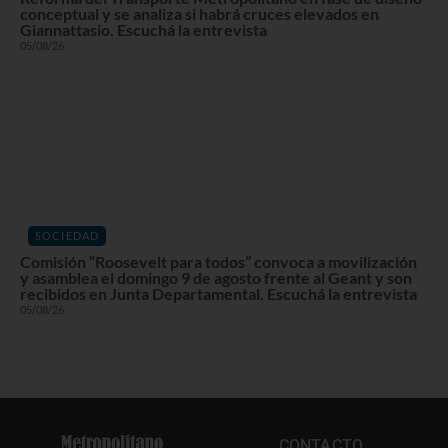
conceptual y se analiza si habrá cruces elevados en
Giannattasio. Escuchá la entrevista
05/08/26
SOCIEDAD
Comisión “Roosevelt para todos” convoca a movilización
y asamblea el domingo 9 de agosto frente al Geant y son
recibidos en Junta Departamental. Escuchá la entrevista
05/08/26
CONTACTO