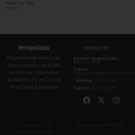
rutas 5 y 102
05/08/26
CONTACTO
Plataforma de medios de
Director Responsable:
Mauricio Riva
comunicación con portal
Correo:
de noticias, Informativo
mauricio.riva@metropolitano.u
de radios y TV en Ciudad
Teléfono:
2 698 78 66
de la Costa, Canelones
Celular:
091 673 129
Diseñado por
PROCODE
Copyright © 2026
METROPOLITANO