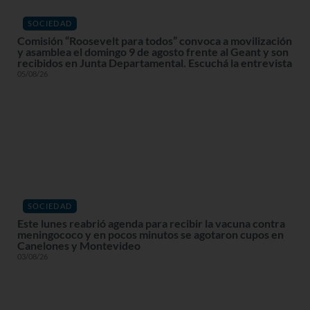
SOCIEDAD
Comisión “Roosevelt para todos” convoca a movilización
y asamblea el domingo 9 de agosto frente al Geant y son
recibidos en Junta Departamental. Escuchá la entrevista
05/08/26
SOCIEDAD
Este lunes reabrió agenda para recibir la vacuna contra
meningococo y en pocos minutos se agotaron cupos en
Canelones y Montevideo
03/08/26