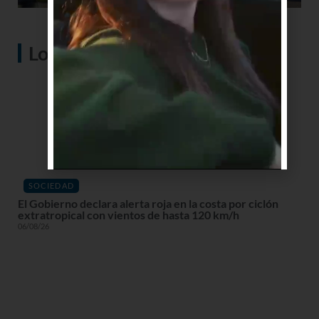
Lo más visto
SOCIEDAD
El Gobierno declara alerta roja en la costa por ciclón
extratropical con vientos de hasta 120 km/h
06/08/26