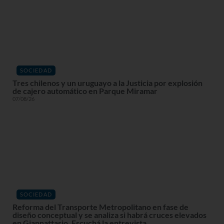
SOCIEDAD
Tres chilenos y un uruguayo a la Justicia por explosión
de cajero automático en Parque Miramar
07/08/26
SOCIEDAD
Reforma del Transporte Metropolitano en fase de
diseño conceptual y se analiza si habrá cruces elevados
en Giannattasio. Escuchá la entrevista