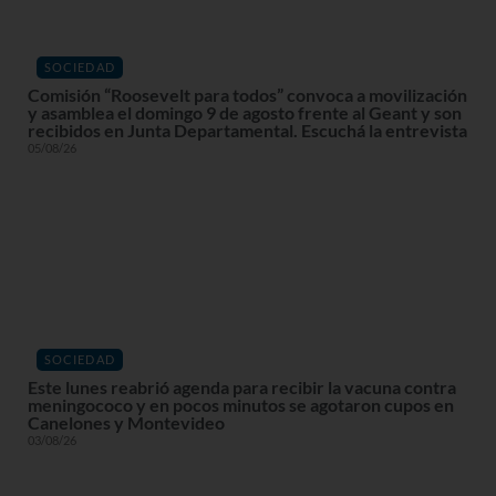
SOCIEDAD
Comisión “Roosevelt para todos” convoca a movilización
y asamblea el domingo 9 de agosto frente al Geant y son
recibidos en Junta Departamental. Escuchá la entrevista
05/08/26
SOCIEDAD
Este lunes reabrió agenda para recibir la vacuna contra
meningococo y en pocos minutos se agotaron cupos en
Canelones y Montevideo
03/08/26