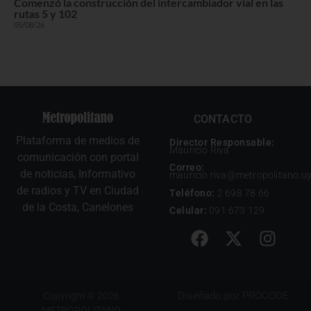
Comenzó la construcción del intercambiador vial en las
rutas 5 y 102
05/08/26
CONTACTO
Plataforma de medios de
Director Responsable:
Mauricio Riva
comunicación con portal
Correo:
de noticias, Informativo
mauricio.riva@metropolitano.u
de radios y TV en Ciudad
Teléfono:
2 698 78 66
de la Costa, Canelones
Celular:
091 673 129
Diseñado por
PROCODE
Copyright © 2026
METROPOLITANO