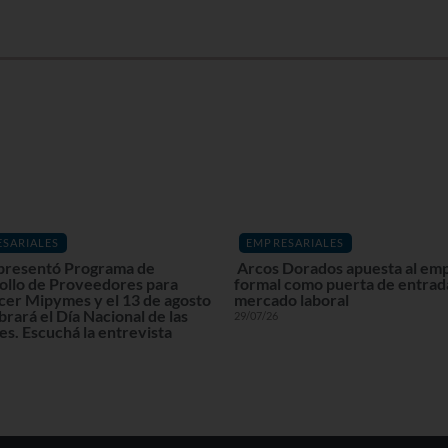
SARIALES
EMPRESARIALES
resentó Programa de
Arcos Dorados apuesta al em
ollo de Proveedores para
formal como puerta de entrada
cer Mipymes y el 13 de agosto
mercado laboral
brará el Día Nacional de las
29/07/26
s. Escuchá la entrevista