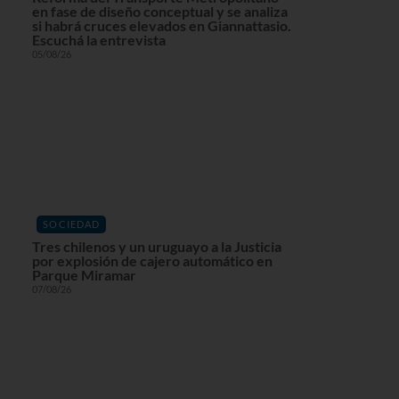
en fase de diseño conceptual y se analiza
si habrá cruces elevados en Giannattasio.
Escuchá la entrevista
05/08/26
SOCIEDAD
Tres chilenos y un uruguayo a la Justicia
por explosión de cajero automático en
Parque Miramar
07/08/26