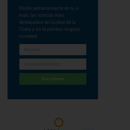
Recibí semanalmente en tu e-
mail, las noticias más
destacadas de Ciudad de la
Costa y no te pierdas ninguna
novedad
Suscribirme