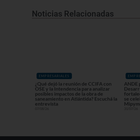
Noticias Relacionadas
EMPRESARIALES
EMPRE
¿Qué dejó la reunión de CCIFA con
ANDE p
OSE y la Intendencia para analizar
Desarr
posibles impactos de la obra de
fortale
saneamiento en Atlántida? Escuchá la
se cele
entrevista
Mipyme
07/08/26
31/07/26