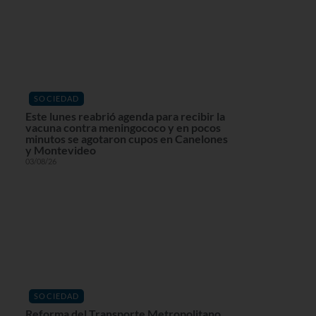
SOCIEDAD
Este lunes reabrió agenda para recibir la
vacuna contra meningococo y en pocos
minutos se agotaron cupos en Canelones
y Montevideo
03/08/26
SOCIEDAD
Reforma del Transporte Metropolitano