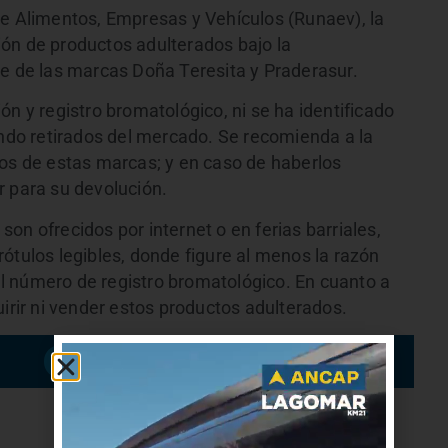
de Alimentos, Empresas y Vehículos (Runaev), la
ón de productos adulterados bajo la
te de las marcas Doña Teresita y Praderasur.
ón y registro bromatológico, ni se ha identificado
endo retirados del mercado. Se recomienda a la
tos de estas marcas; y en caso de haberlos
r para su devolución.
on ofrecidos por internet o en ferias barriales,
ótulos legibles, donde figure al menos la razón
 el número de registro bromatológico. En cuanto a
uirir ni vender estos productos adulterados.
Suscribirme