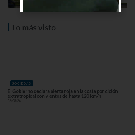
Lo más visto
SOCIEDAD
El Gobierno declara alerta roja en la costa por ciclón
extratropical con vientos de hasta 120 km/h
06/08/26