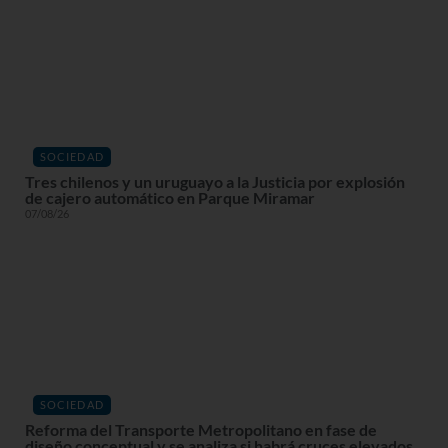
SOCIEDAD
Tres chilenos y un uruguayo a la Justicia por explosión
de cajero automático en Parque Miramar
07/08/26
SOCIEDAD
Reforma del Transporte Metropolitano en fase de
diseño conceptual y se analiza si habrá cruces elevados