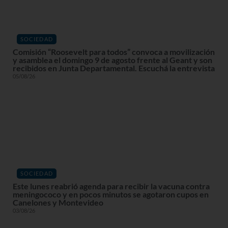
SOCIEDAD
Comisión “Roosevelt para todos” convoca a movilización
y asamblea el domingo 9 de agosto frente al Geant y son
recibidos en Junta Departamental. Escuchá la entrevista
05/08/26
SOCIEDAD
Este lunes reabrió agenda para recibir la vacuna contra
meningococo y en pocos minutos se agotaron cupos en
Canelones y Montevideo
03/08/26