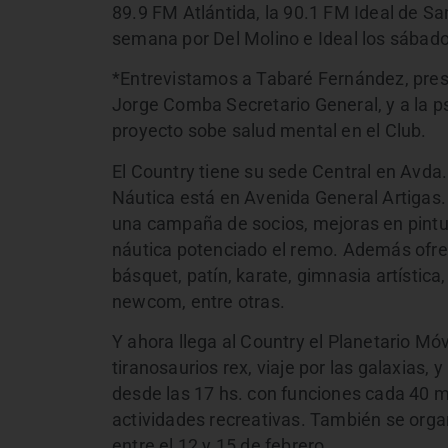
89.9 FM Atlántida, la 90.1 FM Ideal de Sa
semana por Del Molino e Ideal los sábado
*Entrevistamos a Tabaré Fernández, presid
Jorge Comba Secretario General, y a la ps
proyecto sobe salud mental en el Club.
El Country tiene su sede Central en Avd
Náutica está en Avenida General Artigas.
una campaña de socios, mejoras en pintur
náutica potenciado el remo. Además ofre
básquet, patín, karate, gimnasia artística, 
newcom, entre otras.
Y ahora llega al Country el Planetario Móv
tiranosaurios rex, viaje por las galaxias,
desde las 17 hs. con funciones cada 40 m
actividades recreativas. También se orga
entre el 12 y 15 de febrero.