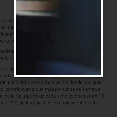
en salud mental, con altas tasas de suicidio y un
os mayores. En este sentido el Club trabaja con
nisterio de Salud Pública. El trabajo está dirigido
aboración de Antonela Díaz.
alizan los jueves de 17 a 20.30 hs, incluye a los
ncluir a centros educativos de la zona.
 ciberbullying, que es el acoso virtual entre
enidas en el tiempo, mediante la utilización de
ontinuidad del acoso a toda hora y desde cualquier
ato, contribuyen a que más personas se sumen a
l de la Salud, uno de cada siete jóvenes entre 10
y el 19% de los suicidios en adolescentes está