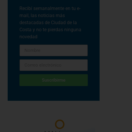
Recibí semanalmente en tu e-
mail, las noticias más
destacadas de Ciudad de la
Costa y no te pierdas ninguna
novedad
Suscribirme