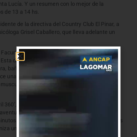
nta Lucía. Y un resumen con lo mejor de la
s de 13 a 14 hs.
ente de la directiva del Country Club El Pinar, a
icóloga Grisel Caballero, que lleva adelante un
a. Facundo Machado y Congreso en tanto su sede
 Esta directiva asumió hace cinco meses, realizó
a, baños, cancha de frontón y revitalizó la sede
ce una variada oferta de actividades como
musculación, pilates, tai chi, volley, yoga, y
il 360’, una alucinada aventura entre
 y aventura submarina. Seré el lunes 2 de febrero
inutos. También habrá feria gastronómica y otras
niza una Feria de Carnaval en la sede Náutica