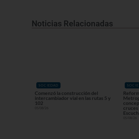
Noticias Relacionadas
SOCIEDAD
SOCI
Comenzó la construcción del
Reform
intercambiador vial en las rutas 5 y
Metrop
102
concept
cruces 
05/08/26
Escuchá
05/08/26