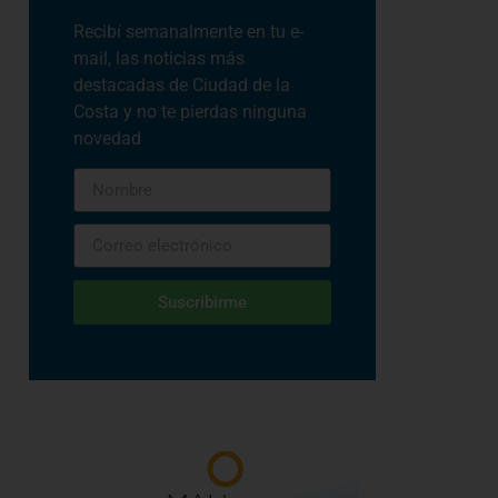
Recibí semanalmente en tu e-
mail, las noticias más
destacadas de Ciudad de la
Costa y no te pierdas ninguna
novedad
Suscribirme