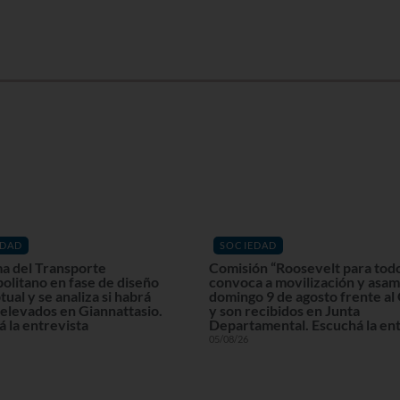
EDAD
SOCIEDAD
a del Transporte
Comisión “Roosevelt para tod
olitano en fase de diseño
convoca a movilización y asam
ual y se analiza si habrá
domingo 9 de agosto frente al
elevados en Giannattasio.
y son recibidos en Junta
 la entrevista
Departamental. Escuchá la ent
05/08/26