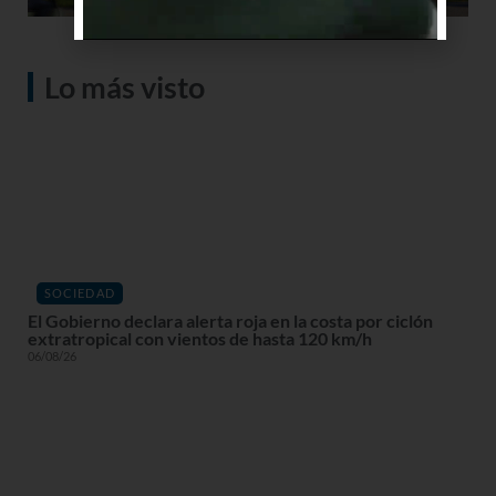
Lo más visto
SOCIEDAD
El Gobierno declara alerta roja en la costa por ciclón
extratropical con vientos de hasta 120 km/h
06/08/26