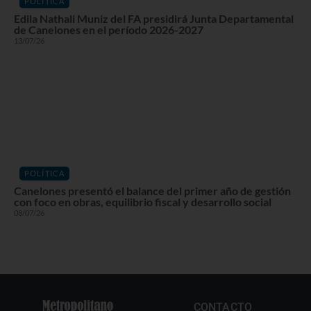
POLÍTICA
Edila Nathali Muniz del FA presidirá Junta Departamental
de Canelones en el período 2026-2027
13/07/26
POLÍTICA
Canelones presentó el balance del primer año de gestión
con foco en obras, equilibrio fiscal y desarrollo social
08/07/26
CONTACTO