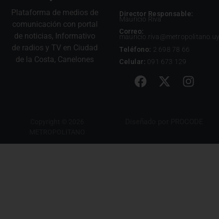
Plataforma de medios de
Director Responsable:
Mauricio Riva
comunicación con portal
Correo:
de noticias, Informativo
mauricio.riva@metropolitano.u
de radios y TV en Ciudad
Teléfono:
2 698 78 66
de la Costa, Canelones
Celular:
091 673 129
Diseñado por
PROCODE
Copyright © 2026
METROPOLITANO