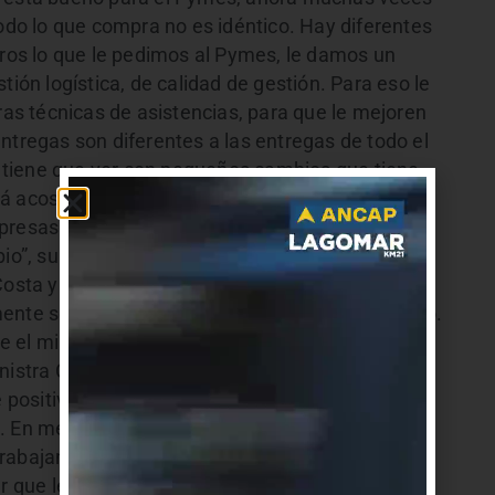
todo lo que compra no es idéntico. Hay diferentes
tros lo que le pedimos al Pymes, le damos un
tión logística, de calidad de gestión. Para eso le
s técnicas de asistencias, para que le mejoren
ntregas son diferentes a las entregas de todo el
 tiene que ver con pequeños cambios que tiene
tá acostumbrada a vender en gran cantidad al
presas. Estos talleres es para explicar cómo
bio”, subrayó Miguez.
Costa y seguirán los talleres en Pando, Las
mente se están realizando también en Maldonado.
el ministerio de Industria está trabajando en
nistra Carolina Cosse y el intendente canario,
positivo. Hemos logrado tener una relación
a. En mejoras de la empresa. Ya hay empresas de
trabajando por ejemplo con los gastronómicos no
r que le va permitir profundizar la identidad de