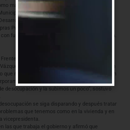
omo marca colectiva”, contó Miguez.
unicipio de Ciudad de la Costa el Ministerio de
 Desarrollo Local Empresarial de Ciudad de la
ras Públicas para mipymes» dirigido a los
o con funcionarios municipales vinculados al tema.
Frente Amplio, la vicepresidenta Lucía
é Vázquez ordenó a cada ministerio «chequear con
o que resta por hacer para priorizar la distribución
rporamos como prioridad la generación de
e desocupación y la subimos un poco”, sostuvo
.
desocupación se siga disparando y después tratar
 problemas que tenemos como en la vivienda y en
la vicepresidenta.
n las que trabaja el gobierno y afirmó que