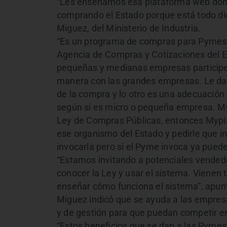
“Les enseñamos esa plataforma web dond
comprando el Estado porque está todo digi
Miguez, del Ministerio de Industria.
“Es un programa de compras para Pymes qu
Agencia de Compras y Cotizaciones del Es
pequeñas y medianas empresas participen
manera con las grandes empresas. Le da d
de la compra y lo otro es una adecuación d
según si es micro o pequeña empresa. Muc
Ley de Compras Públicas, entonces Mypim
ese organismo del Estado y pedirle que in
invocarla pero si el Pyme invoca ya puede 
“Estamos invitando a potenciales vendedo
conocer la Ley y usar el sistema. Vienen
enseñar cómo funciona el sistema”, apun
Miguez indicó que se ayuda a las empres
y de gestión para que puedan competir en 
“Estos beneficios que se dan a las Pyme