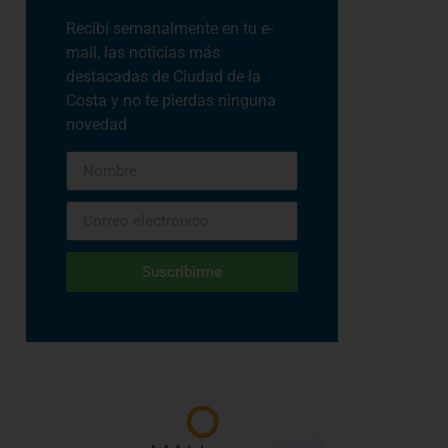
Recibí semanalmente en tu e-
mail, las noticias más
destacadas de Ciudad de la
Costa y no te pierdas ninguna
novedad
Suscribirme