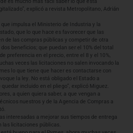
e es mucho más fácil saber lo que está
talizado”, explicó a revista Metropolitano, Adrián
e impulsa el Ministerio de Industria y la
tado, que lo que hace es favorecer que las
 de las compras públicas y competir de otra
os beneficios; que puedan ser el 10% del total
e preferencia en el precio, entre el 8 y el 10%,
has veces las licitaciones no salen invocando la
es lo que tiene que hacer es contactarse con
voque la ley. No está obligado el Estado a
quedar incluido en el pliego”, explicó Miguez.
res, a quien quiera saber, a que vengan a
 técnicos nuestros y de la Agencia de Compras a
tó.
as interesadas a mejorar sus tiempos de entrega
las licitaciones públicas.
s está bueno para el Pymes, ahora muchas veces