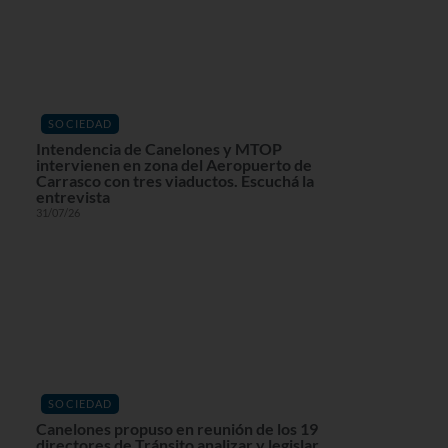
SOCIEDAD
Intendencia de Canelones y MTOP
intervienen en zona del Aeropuerto de
Carrasco con tres viaductos. Escuchá la
entrevista
31/07/26
SOCIEDAD
Canelones propuso en reunión de los 19
directores de Tránsito analizar y legislar