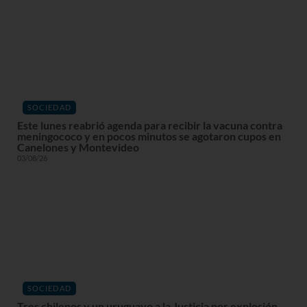
SOCIEDAD
Este lunes reabrió agenda para recibir la vacuna contra
meningococo y en pocos minutos se agotaron cupos en
Canelones y Montevideo
03/08/26
SOCIEDAD
Tres chilenos y un uruguayo a la Justicia por explosión