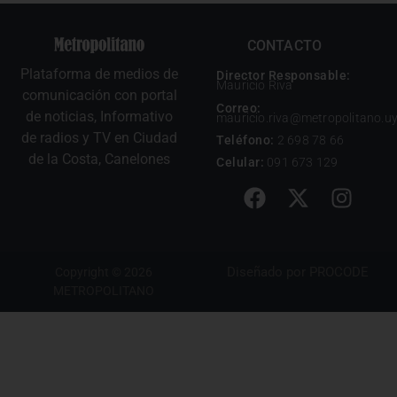
CONTACTO
Plataforma de medios de
Director Responsable:
Mauricio Riva
comunicación con portal
Correo:
de noticias, Informativo
mauricio.riva@metropolitano.u
de radios y TV en Ciudad
Teléfono:
2 698 78 66
de la Costa, Canelones
Celular:
091 673 129
Diseñado por
PROCODE
Copyright © 2026
METROPOLITANO