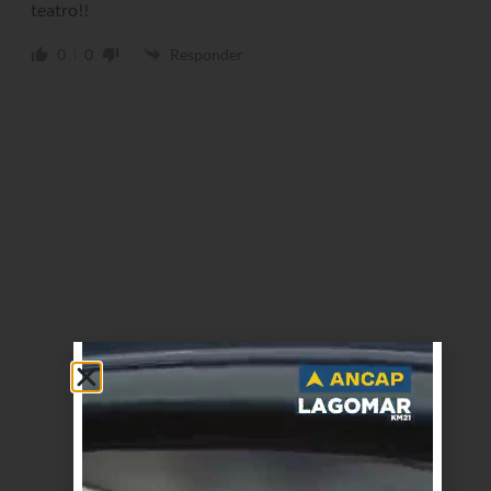
teatro!!
0
0
Responder