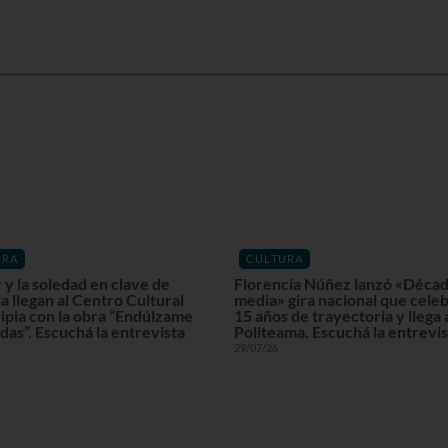
URA
CULTURA
 y la soledad en clave de
Florencia Núñez lanzó «Décad
 llegan al Centro Cultural
media» gira nacional que celeb
ipia con la obra “Endúlzame
15 años de trayectoria y llega 
idas”. Escuchá la entrevista
Politeama. Escuchá la entrevis
29/07/26