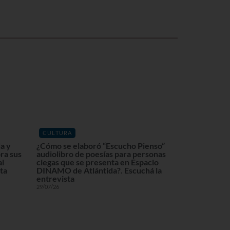
CULTURA
a y
¿Cómo se elaboró “Escucho Pienso”
ra sus
audiolibro de poesías para personas
al
ciegas que se presenta en Espacio
ta
DINAMO de Atlántida?. Escuchá la
entrevista
29/07/26