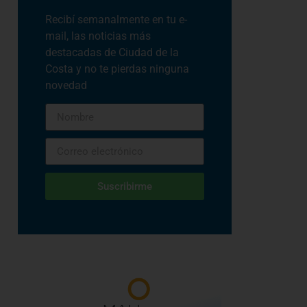
Recibí semanalmente en tu e-
mail, las noticias más
destacadas de Ciudad de la
Costa y no te pierdas ninguna
novedad
Suscribirme