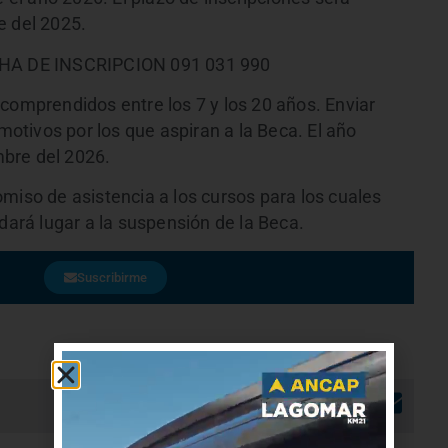
e del 2025.
ICHA DE INSCRIPCION 091 031 990
comprendidos entre los 7 y los 20 años. Enviar
 motivos por los que aspiran a la Beca. El año
embre del 2026.
miso de asistencia a los cursos para los cuales
 dará lugar a la suspensión de la Beca.
Suscribirme