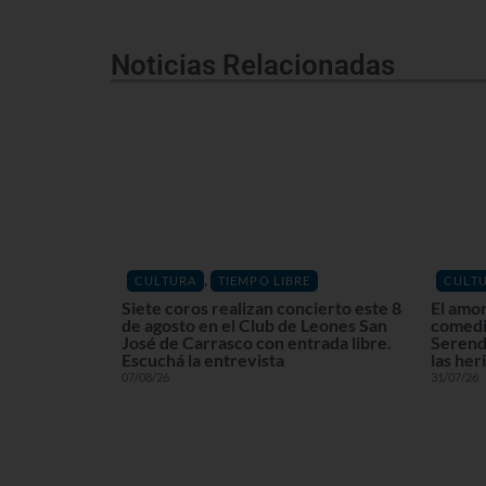
Noticias Relacionadas
,
CULTURA
TIEMPO LIBRE
CULT
Siete coros realizan concierto este 8
El amor
de agosto en el Club de Leones San
comedia
José de Carrasco con entrada libre.
Serend
Escuchá la entrevista
las her
07/08/26
31/07/26