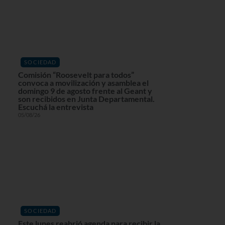
SOCIEDAD
Comisión “Roosevelt para todos”
convoca a movilización y asamblea el
domingo 9 de agosto frente al Geant y
son recibidos en Junta Departamental.
Escuchá la entrevista
05/08/26
SOCIEDAD
Este lunes reabrió agenda para recibir la