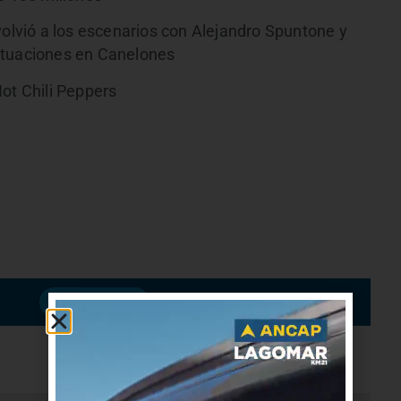
lvió a los escenarios con Alejandro Spuntone y
ctuaciones en Canelones
ot Chili Peppers
Suscribirme