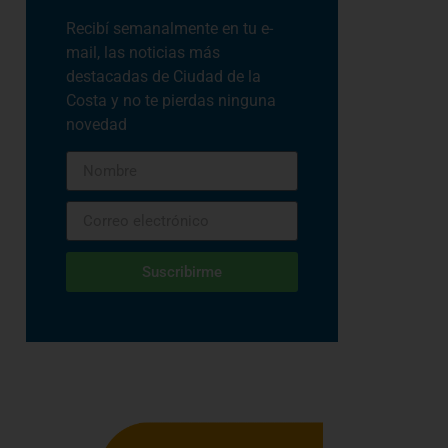
Recibí semanalmente en tu e-
mail, las noticias más
destacadas de Ciudad de la
Costa y no te pierdas ninguna
novedad
Suscribirme