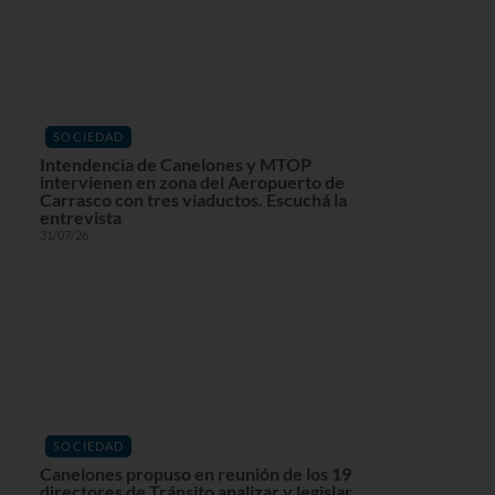
SOCIEDAD
Intendencia de Canelones y MTOP
intervienen en zona del Aeropuerto de
Carrasco con tres viaductos. Escuchá la
entrevista
31/07/26
SOCIEDAD
Canelones propuso en reunión de los 19
directores de Tránsito analizar y legislar