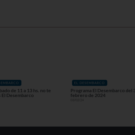
ESEMBARCO
EL DESEMBARCO
bado de 11 a 13 hs. no te
Programa El Desembarco del 
s El Desembarco
febrero de 2024
03/02/24