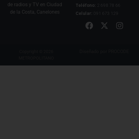
de radios y TV en Ciudad
Teléfono:
2 698 78 66
de la Costa, Canelones
Celular:
091 673 129
Diseñado por
PROCODE
Copyright © 2026
METROPOLITANO