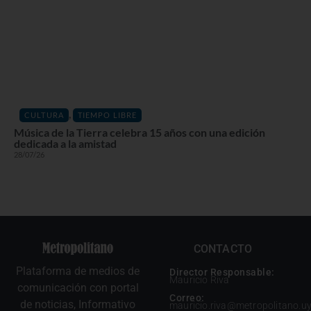
,
CULTURA
TIEMPO LIBRE
Música de la Tierra celebra 15 años con una edición
dedicada a la amistad
28/07/26
CONTACTO
Plataforma de medios de
Director Responsable:
Mauricio Riva
comunicación con portal
Correo:
de noticias, Informativo
mauricio.riva@metropolitano.u