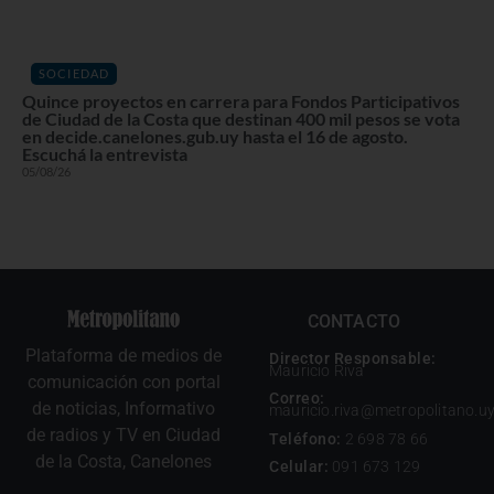
SOCIEDAD
Quince proyectos en carrera para Fondos Participativos
de Ciudad de la Costa que destinan 400 mil pesos se vota
en decide.canelones.gub.uy hasta el 16 de agosto.
Escuchá la entrevista
05/08/26
CONTACTO
Plataforma de medios de
Director Responsable:
Mauricio Riva
comunicación con portal
Correo:
de noticias, Informativo
mauricio.riva@metropolitano.u
de radios y TV en Ciudad
Teléfono:
2 698 78 66
de la Costa, Canelones
Celular:
091 673 129