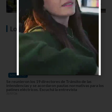
Lo más visto
SOCIEDAD
Se reunieron los 19 directores de Tránsito de las
intendencias y se acordaron pautas normativas para los
patines eléctricos. Escuchá la entrevista
31/07/26