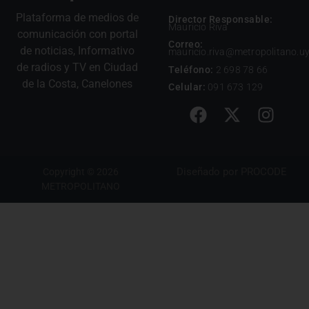
Plataforma de medios de
Director Responsable:
Mauricio Riva
comunicación con portal
Correo:
de noticias, Informativo
mauricio.riva@metropolitano.u
de radios y TV en Ciudad
Teléfono:
2 698 78 66
de la Costa, Canelones
Celular:
091 673 129
Diseñado por
PROCODE
Copyright © 2026
METROPOLITANO