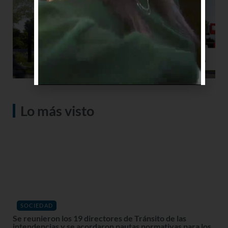
Lo más visto
SOCIEDAD
Se reunieron los 19 directores de Tránsito de las
intendencias y se acordaron pautas normativas para los