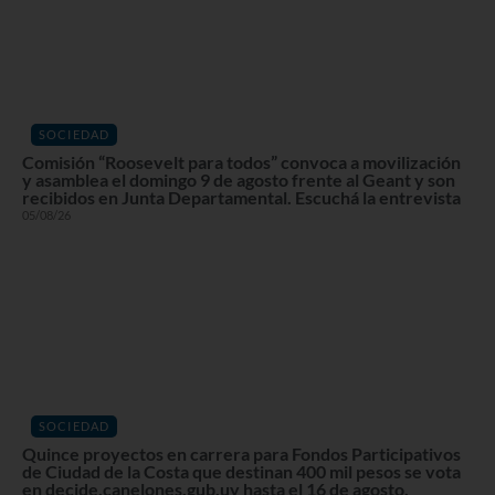
SOCIEDAD
Comisión “Roosevelt para todos” convoca a movilización
y asamblea el domingo 9 de agosto frente al Geant y son
recibidos en Junta Departamental. Escuchá la entrevista
05/08/26
SOCIEDAD
Quince proyectos en carrera para Fondos Participativos
de Ciudad de la Costa que destinan 400 mil pesos se vota
en decide.canelones.gub.uy hasta el 16 de agosto.