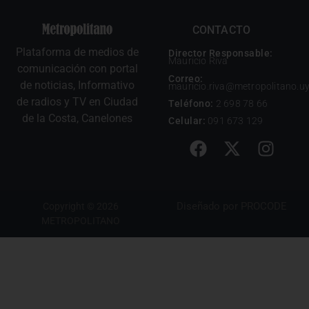
CONTACTO
Plataforma de medios de
Director Responsable:
Mauricio Riva
comunicación con portal
Correo:
de noticias, Informativo
mauricio.riva@metropolitano.u
de radios y TV en Ciudad
Teléfono:
2 698 78 66
de la Costa, Canelones
Celular:
091 673 129
Diseñado por
PROCODE
Copyright © 2026
METROPOLITANO