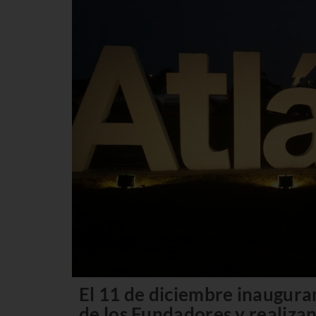
El 11 de diciembre inaugura
de los Fundadores y realiz