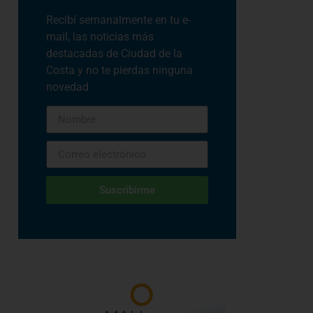
Recibí semanalmente en tu e-
mail, las noticias más
destacadas de Ciudad de la
Costa y no te pierdas ninguna
novedad
Suscribirme