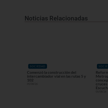
Noticias Relacionadas
SOCIEDAD
SOCI
Comenzó la construcción del
Reform
intercambiador vial en las rutas 5 y
Metrop
102
concept
cruces 
05/08/26
Escuchá
05/08/26