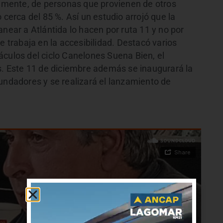
palmente, de personas que provienen de otros
rca del 85 %. Así un estudio arrojó que la
anear a Atlántida lo hacen por ruta 11 y no por
e trabaja en la accesibilidad. Destacó varios
áculos del ciclo Canelones Suena Bien, el
os. Este 11 de diciembre además se inaugurará la
undadores y se realizará el lanzamiento de