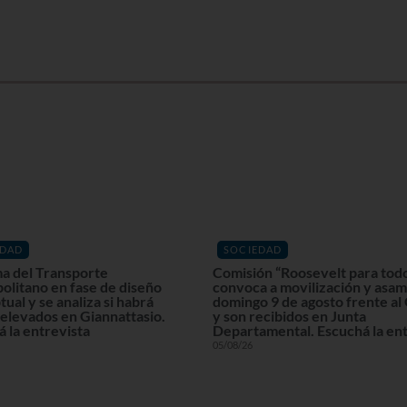
EDAD
SOCIEDAD
a del Transporte
Comisión “Roosevelt para tod
olitano en fase de diseño
convoca a movilización y asam
ual y se analiza si habrá
domingo 9 de agosto frente al
elevados en Giannattasio.
y son recibidos en Junta
 la entrevista
Departamental. Escuchá la ent
05/08/26