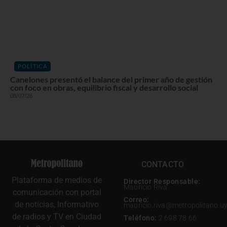
POLÍTICA
Canelones presentó el balance del primer año de gestión
con foco en obras, equilibrio fiscal y desarrollo social
08/07/26
CONTACTO
Plataforma de medios de
Director Responsable:
Mauricio Riva
comunicación con portal
Correo:
de noticias, Informativo
mauricio.riva@metropolitano.u
de radios y TV en Ciudad
Teléfono:
2 698 78 66