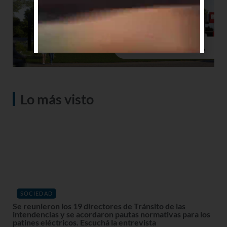
Lo más visto
SOCIEDAD
Se reunieron los 19 directores de Tránsito de las
intendencias y se acordaron pautas normativas para los
patines eléctricos. Escuchá la entrevista