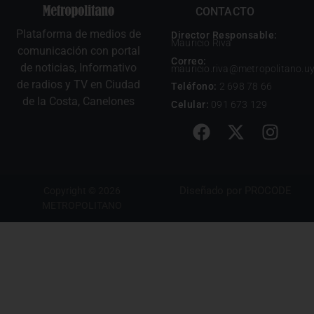
CONTACTO
Plataforma de medios de
Director Responsable:
Mauricio Riva
comunicación con portal
Correo:
de noticias, Informativo
mauricio.riva@metropolitano.u
de radios y TV en Ciudad
Teléfono:
2 698 78 66
de la Costa, Canelones
Celular:
091 673 129
Diseñado por
PROCODE
Copyright © 2026
METROPOLITANO