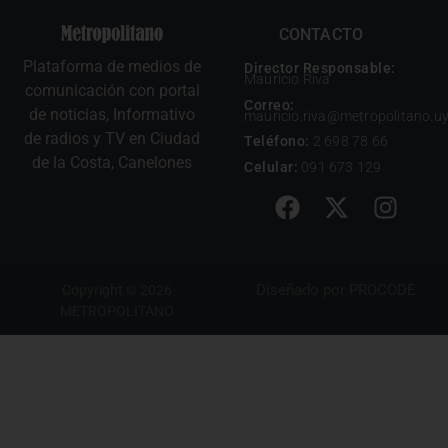
CONTACTO
Plataforma de medios de
Director Responsable:
Mauricio Riva
comunicación con portal
Correo:
de noticias, Informativo
mauricio.riva@metropolitano.u
de radios y TV en Ciudad
Teléfono:
2 698 78 66
de la Costa, Canelones
Celular:
091 673 129
Diseñado por
PROCODE
Copyright © 2026
METROPOLITANO