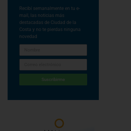
Recibí semanalmente en tu e-
mail, las noticias más
destacadas de Ciudad de la
Costa y no te pierdas ninguna
novedad
Suscribirme