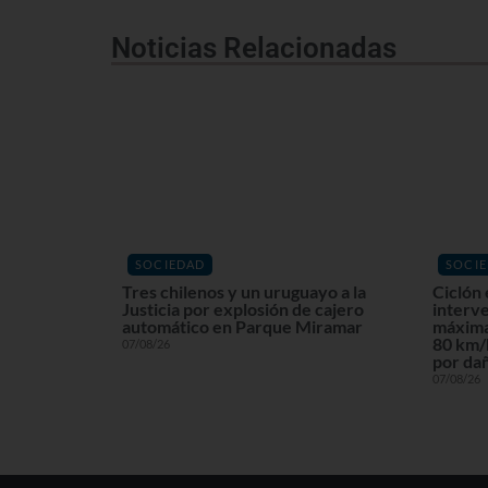
Noticias Relacionadas
SOCIEDAD
SOCI
Tres chilenos y un uruguayo a la
Ciclón 
Justicia por explosión de cajero
interv
automático en Parque Miramar
máxima
80 km/h
07/08/26
por dañ
07/08/26