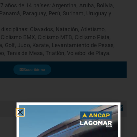
7 años de 14 países: Argentina, Aruba, Bolivia,
, Panamá, Paraguay, Perú, Surinam, Uruguay y
disciplinas: Clavados, Natación, Atletismo,
 Ciclismo BMX, Ciclismo MTB, Ciclismo Pista,
a, Golf, Judo, Karate, Levantamiento de Pesas,
 Tenis de Mesa, Triatlón, Voleibol de Playa.
Suscribirme