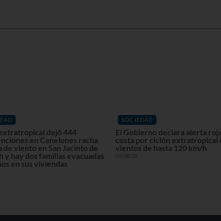
EDAD
SOCIEDAD
extratropical dejó 444
El Gobierno declara alerta roja
enciones en Canelones racha
costa por ciclón extratropical
 de viento en San Jacinto de
vientos de hasta 120 km/h
 y hay dos familias evacuadas
06/08/26
os en sus viviendas