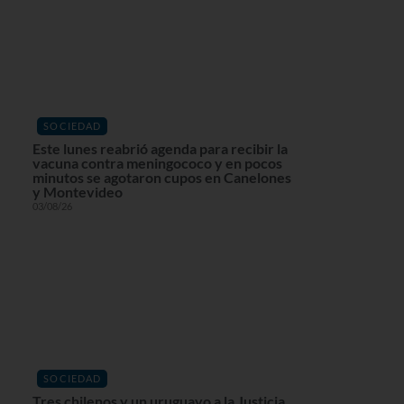
SOCIEDAD
Este lunes reabrió agenda para recibir la
vacuna contra meningococo y en pocos
minutos se agotaron cupos en Canelones
y Montevideo
03/08/26
SOCIEDAD
Tres chilenos y un uruguayo a la Justicia