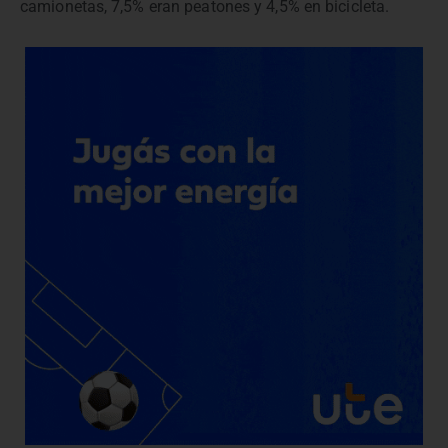
camionetas, 7,5% eran peatones y 4,5% en bicicleta.