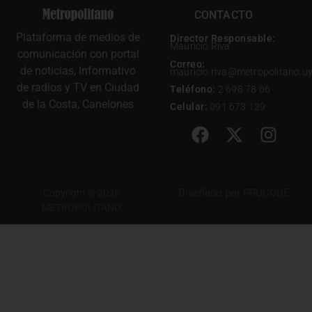
CONTACTO
Plataforma de medios de
Director Responsable:
Mauricio Riva
comunicación con portal
Correo:
de noticias, Informativo
mauricio.riva@metropolitano.u
de radios y TV en Ciudad
Teléfono:
2 698 78 66
de la Costa, Canelones
Celular:
091 673 129
Diseñado por
PROCODE
Copyright © 2026
METROPOLITANO