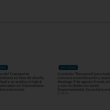
EDAD
SOCIEDAD
a del Transporte
Comisión “Roosevelt para tod
olitano en fase de diseño
convoca a movilización y asam
ual y se analiza si habrá
domingo 9 de agosto frente al
elevados en Giannattasio.
y son recibidos en Junta
 la entrevista
Departamental. Escuchá la ent
05/08/26