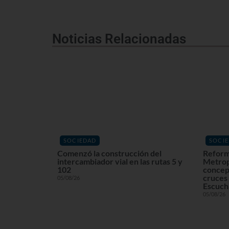
Noticias Relacionadas
SOCIEDAD
SOCI
Comenzó la construcción del
Reform
intercambiador vial en las rutas 5 y
Metrop
102
concept
cruces 
05/08/26
Escuchá
05/08/26