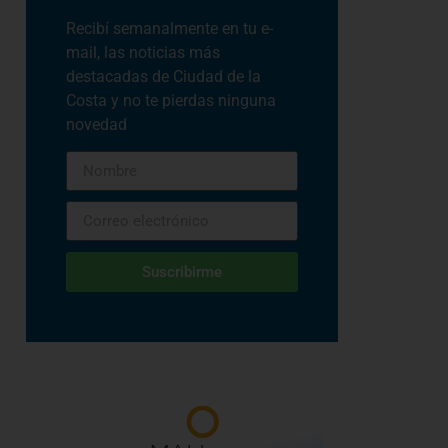
Recibí semanalmente en tu e-
mail, las noticias más
destacadas de Ciudad de la
Costa y no te pierdas ninguna
novedad
Suscribirme