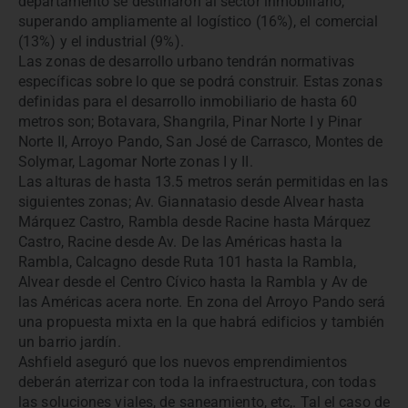
departamento se destinaron al sector inmobiliario,
superando ampliamente al logístico (16%), el comercial
(13%) y el industrial (9%).
Las zonas de desarrollo urbano tendrán normativas
específicas sobre lo que se podrá construir. Estas zonas
definidas para el desarrollo inmobiliario de hasta 60
metros son; Botavara, Shangrila, Pinar Norte I y Pinar
Norte II, Arroyo Pando, San José de Carrasco, Montes de
Solymar, Lagomar Norte zonas I y II.
Las alturas de hasta 13.5 metros serán permitidas en las
siguientes zonas; Av. Giannatasio desde Alvear hasta
Márquez Castro, Rambla desde Racine hasta Márquez
Castro, Racine desde Av. De las Américas hasta la
Rambla, Calcagno desde Ruta 101 hasta la Rambla,
Alvear desde el Centro Cívico hasta la Rambla y Av de
las Américas acera norte. En zona del Arroyo Pando será
una propuesta mixta en la que habrá edificios y también
un barrio jardín.
Ashfield aseguró que los nuevos emprendimientos
deberán aterrizar con toda la infraestructura, con todas
las soluciones viales, de saneamiento, etc,. Tal el caso de