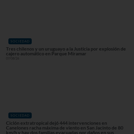
SOCIEDAD
Tres chilenos y un uruguayo a la Justicia por explosión de
cajero automático en Parque Miramar
07/08/26
SOCIEDAD
Ciclón extratropical dejó 444 intervenciones en
Canelones racha máxima de viento en San Jacinto de 80
km/h y hay dos familias evacuadas por daños en sus