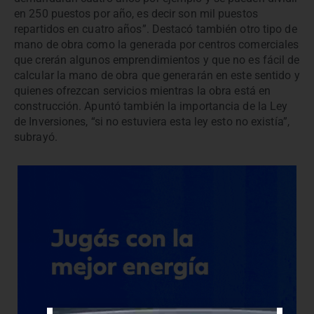
en 250 puestos por año, es decir son mil puestos
repartidos en cuatro años”. Destacó también otro tipo de
mano de obra como la generada por centros comerciales
que crerán algunos emprendimientos y que no es fácil de
calcular la mano de obra que generarán en este sentido y
quienes ofrezcan servicios mientras la obra está en
construcción. Apuntó también la importancia de la Ley
de Inversiones, “si no estuviera esta ley esto no existía”,
subrayó.