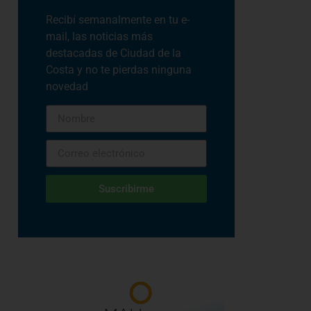
Recibí semanalmente en tu e-
mail, las noticias más
destacadas de Ciudad de la
Costa y no te pierdas ninguna
novedad
Suscribirme