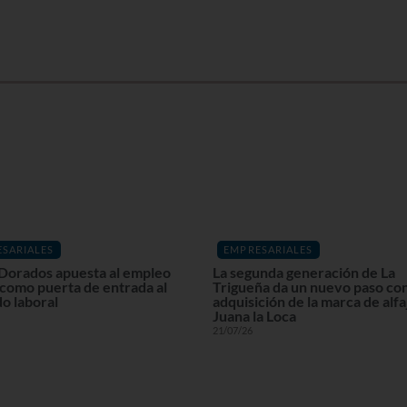
SARIALES
EMPRESARIALES
Dorados apuesta al empleo
La segunda generación de La
 como puerta de entrada al
Trigueña da un nuevo paso con
o laboral
adquisición de la marca de alf
Juana la Loca
21/07/26