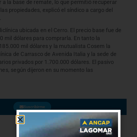
r a la base de remate, lo que permitió recuperar
las propiedades, explicó el síndico a cargo del
.
iclínica ubicada en el Cerro. El precio base fue de
0 mil dólares para comprarla. En tanto la
 185.000 mil dólares y la mutualista Cosem la
línica de Carrasco de Avenida Italia y la sede de
rios privados por 1.700.000 dólares. El pasivo
ones, según dijeron en su momento las
Suscribirme