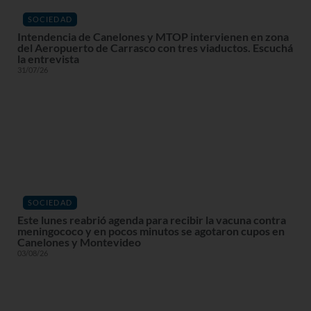
SOCIEDAD
Intendencia de Canelones y MTOP intervienen en zona
del Aeropuerto de Carrasco con tres viaductos. Escuchá
la entrevista
31/07/26
SOCIEDAD
Este lunes reabrió agenda para recibir la vacuna contra
meningococo y en pocos minutos se agotaron cupos en
Canelones y Montevideo
03/08/26