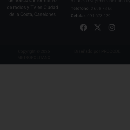
de noticias, Informativo
mauricio.riva@metropolitano.u
de radios y TV en Ciudad
Teléfono:
2 698 78 66
de la Costa, Canelones
Celular:
091 673 129
Diseñado por
PROCODE
Copyright © 2026
METROPOLITANO