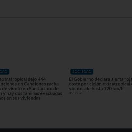
EDAD
SOCIEDAD
extratropical dejó 444
El Gobierno declara alerta roja
enciones en Canelones racha
costa por ciclón extratropical
 de viento en San Jacinto de
vientos de hasta 120 km/h
 y hay dos familias evacuadas
06/08/26
os en sus viviendas