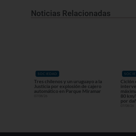
Noticias Relacionadas
SOCIEDAD
SOCI
Tres chilenos y un uruguayo a la
Ciclón 
Justicia por explosión de cajero
interv
automático en Parque Miramar
máxima
80 km/h
07/08/26
por dañ
07/08/26