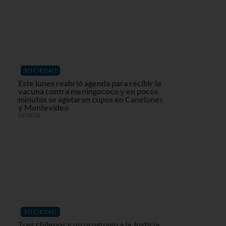
SOCIEDAD
Este lunes reabrió agenda para recibir la
vacuna contra meningococo y en pocos
minutos se agotaron cupos en Canelones
y Montevideo
03/08/26
SOCIEDAD
Tres chilenos y un uruguayo a la Justicia