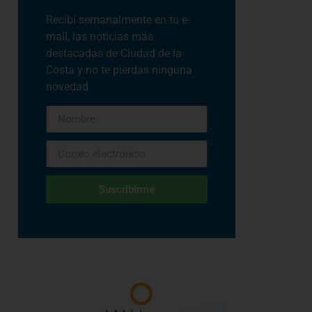
Recibí semanalmente en tu e-
mail, las noticias más
destacadas de Ciudad de la
Costa y no te pierdas ninguna
novedad
Suscribirme