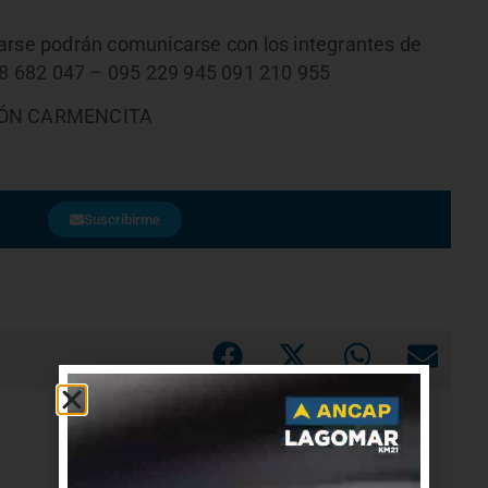
marse podrán comunicarse con los integrantes de
098 682 047 – 095 229 945 091 210 955
IÓN CARMENCITA
Suscribirme