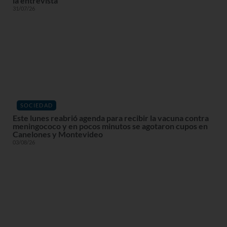
la entrevista
31/07/26
SOCIEDAD
Este lunes reabrió agenda para recibir la vacuna contra
meningococo y en pocos minutos se agotaron cupos en
Canelones y Montevideo
03/08/26