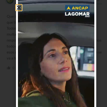
hace 4 años
Que impotencia tendrá el Sr Bombero con ese rociador
que tiene!!
Todos lo predios baldíos tienen que estar limpios, sino
multa, dentro y fuera de la ciudad. Hay que llamar a la
responsabilidad de la gente. En los barrios vivimos vecinos
todo el año con baldíos que se han vuelto basurales, si
esos agarran fuego pegado a las casa quiero saber quien se
va a hacer responsable.
0
0
Responder