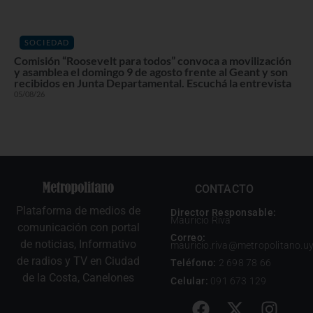
SOCIEDAD
Comisión “Roosevelt para todos” convoca a movilización
y asamblea el domingo 9 de agosto frente al Geant y son
recibidos en Junta Departamental. Escuchá la entrevista
05/08/26
CONTACTO
Plataforma de medios de
Director Responsable:
Mauricio Riva
comunicación con portal
Correo:
de noticias, Informativo
mauricio.riva@metropolitano.u
de radios y TV en Ciudad
Teléfono:
2 698 78 66
de la Costa, Canelones
Celular:
091 673 129