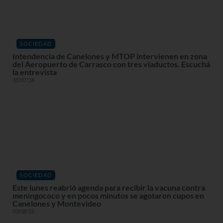
SOCIEDAD
Intendencia de Canelones y MTOP intervienen en zona
del Aeropuerto de Carrasco con tres viaductos. Escuchá
la entrevista
31/07/26
SOCIEDAD
Este lunes reabrió agenda para recibir la vacuna contra
meningococo y en pocos minutos se agotaron cupos en
Canelones y Montevideo
03/08/26