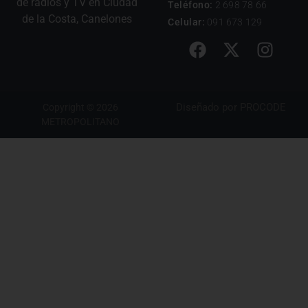
de radios y TV en Ciudad
Teléfono:
2 698 78 66
de la Costa, Canelones
Celular:
091 673 129
Diseñado por
PROCODE
Copyright © 2026
METROPOLITANO