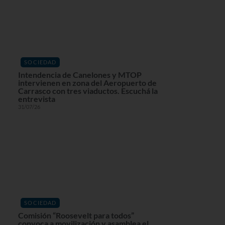
SOCIEDAD
Intendencia de Canelones y MTOP
intervienen en zona del Aeropuerto de
Carrasco con tres viaductos. Escuchá la
entrevista
31/07/26
SOCIEDAD
Comisión “Roosevelt para todos”
convoca a movilización y asamblea el