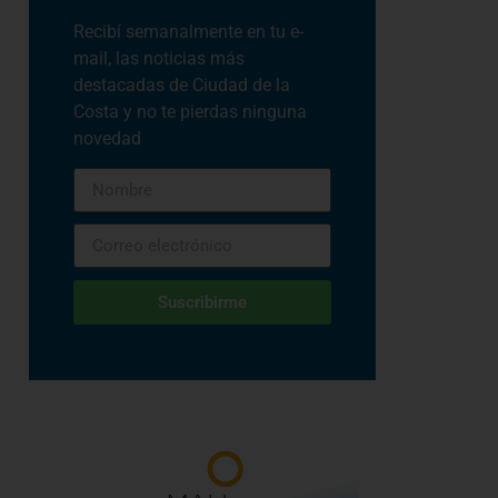
Recibí semanalmente en tu e-
mail, las noticias más
destacadas de Ciudad de la
Costa y no te pierdas ninguna
novedad
Suscribirme