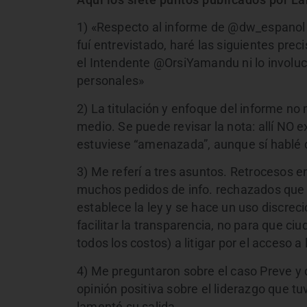
1) «Respecto al informe de @dw_espanol 
fuí entrevistado, haré las siguientes pre
el Intendente @OrsiYamandu ni lo involuc
personales»
2) La titulación y enfoque del informe n
medio. Se puede revisar la nota: allí NO 
estuviese “amenazada”, aunque sí hablé
3) Me referí a tres asuntos. Retrocesos e
muchos pedidos de info. rechazados que 
establece la ley y se hace un uso discrec
facilitar la transparencia, no para que ciu
todos los costos) a litigar por el acceso a
4) Me preguntaron sobre el caso Preve y d
opinión positiva sobre el liderazgo que tu
lamenté su salida.