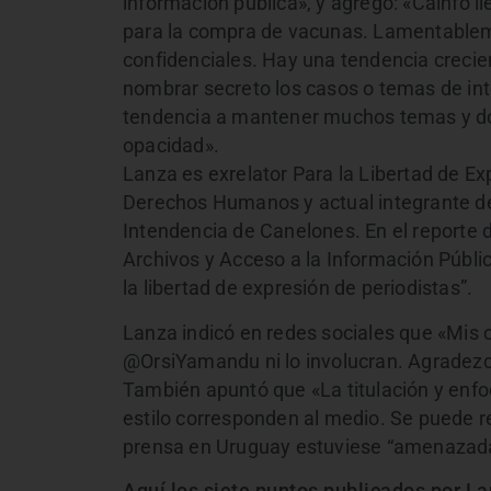
información pública», y agregó: «Cainfo ll
para la compra de vacunas. Lamentablemen
confidenciales. Hay una tendencia crecie
nombrar secreto los casos o temas de int
tendencia a mantener muchos temas y do
opacidad».
Lanza es exrelator Para la Libertad de E
Derechos Humanos y actual integrante d
Intendencia de Canelones. En el reporte d
Archivos y Acceso a la Información Públi
la libertad de expresión de periodistas”.
Lanza indicó en redes sociales que «Mis 
@OrsiYamandu ni lo involucran. Agradezc
También apuntó que «La titulación y enf
estilo corresponden al medio. Se puede rev
prensa en Uruguay estuviese “amenazada
Aquí los siete puntos publicados por L