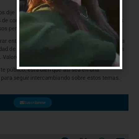
os dije y pienso que congela el actual sistema de
 de concentrar los ya existentes en pocas manos
sos periódicos para nuevas opciones.
ar entre informativos, pero en efecto no fue clara
dad de uno en particular. Pido disculpas a las y los
. Valoro la pluralidad del periodismo uruguayo.
ate público; está bien que así sea en una
 para seguir intercambiando sobre estos temas.
Suscribirme