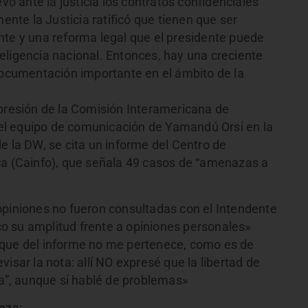
evó ante la justicia los contratos confidenciales
te la Justicia ratificó que tienen que ser
nte y una reforma legal que el presidente puede
eligencia nacional. Entonces, hay una creciente
cumentación importante en el ámbito de la
xpresión de la Comisión Interamericana de
el equipo de comunicación de Yamandú Orsi en la
e la DW, se cita un informe del Centro de
ca (Cainfo), que señala 49 casos de “amenazas a
opiniones no fueron consultadas con el Intendente
o su amplitud frente a opiniones personales»
oque del informe no me pertenece, como es de
isar la nota: allí NO expresé que la libertad de
”, aunque sí hablé de problemas»
anza
: