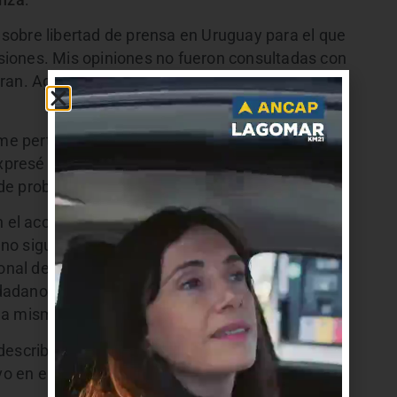
sobre libertad de prensa en Uruguay para el que
cisiones. Mis opiniones no fueron consultadas con
ran. Agradezco su amplitud frente a opiniones
o me pertenece, como es de estilo corresponden al
expresé que la libertad de prensa en Uruguay
 de problemas
n el acceso a la información. En mi opinión hay
no siguen el principio de máxima publicidad que
ional de excepciones La ley fue establecida para
dadanos y periodistas deban ir a la Justicia (con
 la misma.
escribí lo que sabemos al día de hoy. Di mi
vo en el informativo de mayor rating del país y