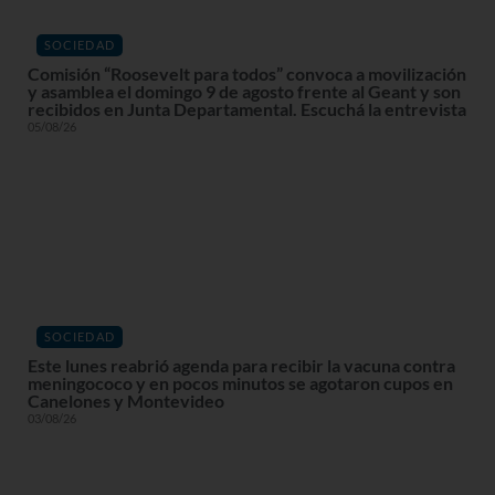
SOCIEDAD
Comisión “Roosevelt para todos” convoca a movilización
y asamblea el domingo 9 de agosto frente al Geant y son
recibidos en Junta Departamental. Escuchá la entrevista
05/08/26
SOCIEDAD
Este lunes reabrió agenda para recibir la vacuna contra
meningococo y en pocos minutos se agotaron cupos en
Canelones y Montevideo
03/08/26