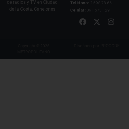
de radios y TV en Ciudad
Teléfono:
2 698 78 66
de la Costa, Canelones
Celular:
091 673 129
Diseñado por
PROCODE
Copyright © 2026
METROPOLITANO