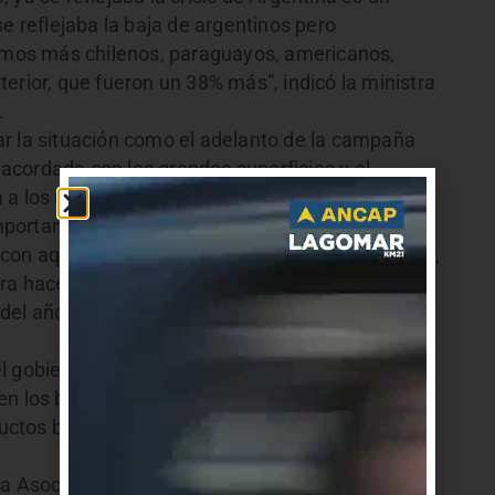
se reflejaba la baja de argentinos pero
bimos más chilenos, paraguayos, americanos,
erior, que fueron un 38% más”, indicó la ministra
.
r la situación como el adelanto de la campaña
a acordada con las grandes superficies y el
 a los uruguayos. Históricamente, febrero y
portante movimiento de turismo interno.
con aquellos que manda a sus niños a la escuela,
ra hacer turismo”, expresó la ministra haciendo
 del año lectivo que será el viernes 1° de marzo,
l gobierno será la ejecución de una canasta de
n los balnearios y serán similares a los de
uctos básicos pero también hay productos que
r la Asociación de Supermercados del Uruguay en