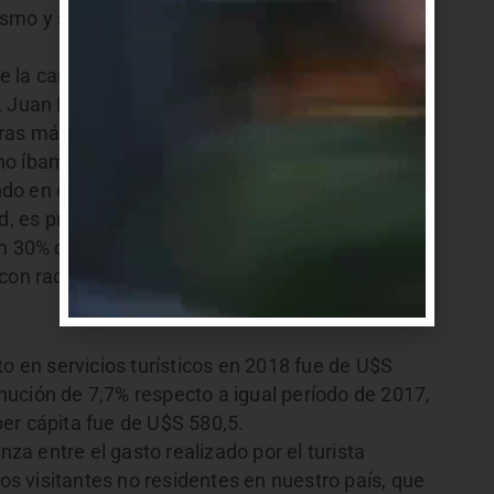
smo y se espera que se ponga en ejecución en
 la caída en divisas «va a pasar los US$ 300
, Juan Martínez, dijo que hay «preocupación»
ras más altas de caída. Antes de la temporada lo
no íbamos a caer entre un 30% y un 35% en
iendo en cuenta que la primera quincena de enero
ad, es preocupante. Porque ha caído la entrada de
un 30% de caída lo que queda de verano este
con radio Carve.
to en servicios turísticos en 2018 fue de U$S
ución de 7,7% respecto a igual período de 2017,
er cápita fue de U$S 580,5.
nza entre el gasto realizado por el turista
los visitantes no residentes en nuestro país, que