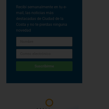
Recibí semanalmente en tu e-
mail, las noticias más
destacadas de Ciudad de la
Costa y no te pierdas ninguna
novedad
Suscribirme