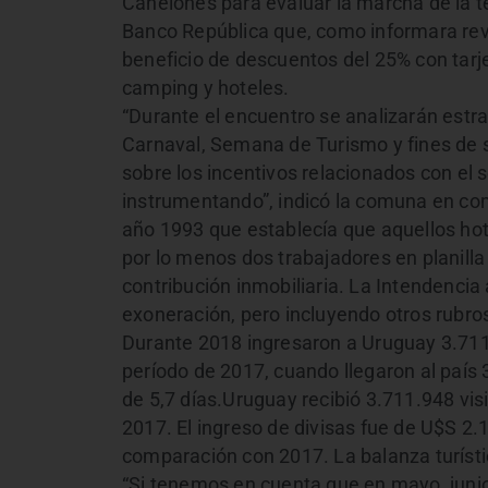
Canelones para evaluar la marcha de la 
Banco República que, como informara rev
beneficio de descuentos del 25% con tarje
camping y hoteles.
“Durante el encuentro se analizarán estra
Carnaval, Semana de Turismo y fines de 
sobre los incentivos relacionados con el
instrumentando”, indicó la comuna en com
año 1993 que establecía que aquellos hote
por lo menos dos trabajadores en planilla 
contribución inmobiliaria. La Intendencia 
exoneración, pero incluyendo otros rubr
Durante 2018 ingresaron a Uruguay 3.711
período de 2017, cuando llegaron al país 
de 5,7 días.Uruguay recibió 3.711.948 vi
2017. El ingreso de divisas fue de U$S 2
comparación con 2017. La balanza turístic
“Si tenemos en cuenta que en mayo, junio,