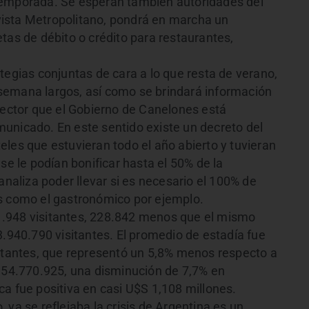
temporada. Se esperan también autoridades del
ista Metropolitano, pondrá en marcha un
tas de débito o crédito para restaurantes,
tegias conjuntas de cara a lo que resta de verano,
semana largos, así como se brindará información
 sector que el Gobierno de Canelones está
unicado. En este sentido existe un decreto del
les que estuvieran todo el año abierto y tuvieran
se le podían bonificar hasta el 50% de la
analiza poder llevar si es necesario el 100% de
os como el gastronómico por ejemplo.
.948 visitantes, 228.842 menos que el mismo
3.940.790 visitantes. El promedio de estadía fue
sitantes, que representó un 5,8% menos respecto a
.154.770.925, una disminución de 7,7% en
a fue positiva en casi U$S 1,108 millones.
 ya se reflejaba la crisis de Argentina es un