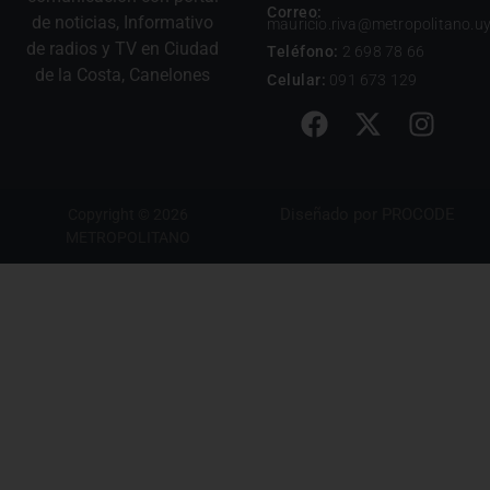
Correo:
de noticias, Informativo
mauricio.riva@metropolitano.u
de radios y TV en Ciudad
Teléfono:
2 698 78 66
de la Costa, Canelones
Celular:
091 673 129
Diseñado por
PROCODE
Copyright © 2026
METROPOLITANO