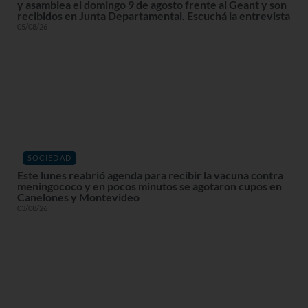
y asamblea el domingo 9 de agosto frente al Geant y son
recibidos en Junta Departamental. Escuchá la entrevista
05/08/26
SOCIEDAD
Este lunes reabrió agenda para recibir la vacuna contra
meningococo y en pocos minutos se agotaron cupos en
Canelones y Montevideo
03/08/26