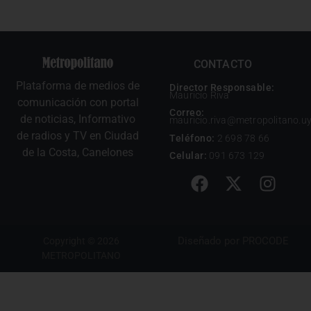
CONTACTO
Plataforma de medios de
Director Responsable:
Mauricio Riva
comunicación con portal
Correo:
de noticias, Informativo
mauricio.riva@metropolitano.u
de radios y TV en Ciudad
Teléfono:
2 698 78 66
de la Costa, Canelones
Celular:
091 673 129
Diseñado por
PROCODE
Copyright © 2026
METROPOLITANO