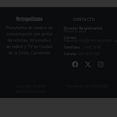
CONTACTO
Plataforma de medios de
Director Responsable:
Mauricio Riva
comunicación con portal
Correo:
de noticias, Informativo
mauricio.riva@metropolitano.u
de radios y TV en Ciudad
Teléfono:
2 698 78 66
de la Costa, Canelones
Celular:
091 673 129
Diseñado por
PROCODE
Copyright © 2026
METROPOLITANO