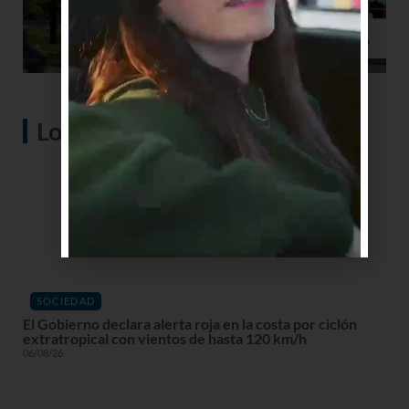
Lo más visto
SOCIEDAD
El Gobierno declara alerta roja en la costa por ciclón
extratropical con vientos de hasta 120 km/h
06/08/26