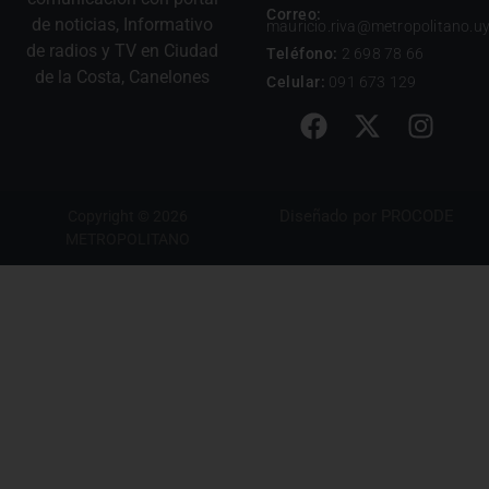
Correo:
de noticias, Informativo
mauricio.riva@metropolitano.u
de radios y TV en Ciudad
Teléfono:
2 698 78 66
de la Costa, Canelones
Celular:
091 673 129
Diseñado por
PROCODE
Copyright © 2026
METROPOLITANO