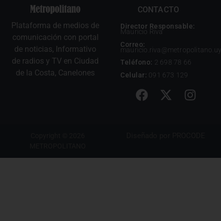
CONTACTO
Plataforma de medios de
Director Responsable:
Mauricio Riva
comunicación con portal
Correo:
de noticias, Informativo
mauricio.riva@metropolitano.u
de radios y TV en Ciudad
Teléfono:
2 698 78 66
de la Costa, Canelones
Celular:
091 673 129
Diseñado por
PROCODE
Copyright © 2026
METROPOLITANO