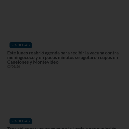
SOCIEDAD
Este lunes reabrió agenda para recibir la vacuna contra
meningococo y en pocos minutos se agotaron cupos en
Canelones y Montevideo
03/08/26
SOCIEDAD
Tres chilenos y un uruguayo a la Justicia por explosión