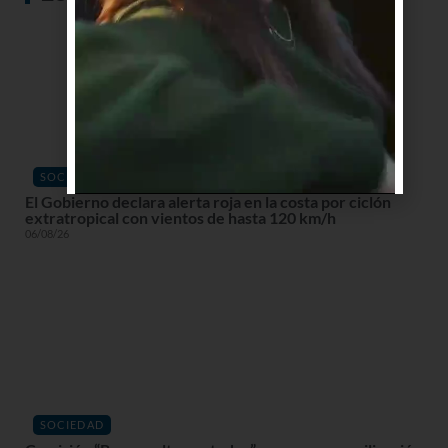
SOCIEDAD
El Gobierno declara alerta roja en la costa por ciclón
extratropical con vientos de hasta 120 km/h
06/08/26
SOCIEDAD