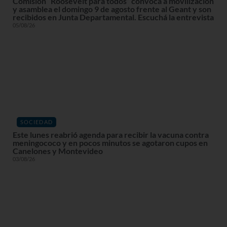
Comisión “Roosevelt para todos” convoca a movilización
y asamblea el domingo 9 de agosto frente al Geant y son
recibidos en Junta Departamental. Escuchá la entrevista
05/08/26
SOCIEDAD
Este lunes reabrió agenda para recibir la vacuna contra
meningococo y en pocos minutos se agotaron cupos en
Canelones y Montevideo
03/08/26