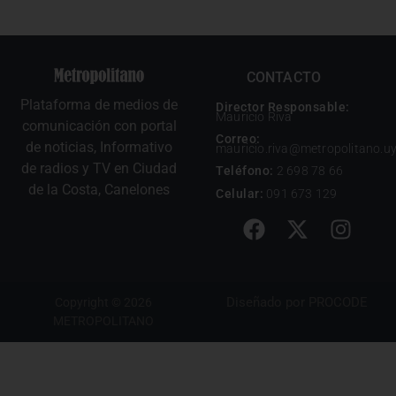
CONTACTO
Plataforma de medios de
Director Responsable:
Mauricio Riva
comunicación con portal
Correo:
de noticias, Informativo
mauricio.riva@metropolitano.u
de radios y TV en Ciudad
Teléfono:
2 698 78 66
de la Costa, Canelones
Celular:
091 673 129
Diseñado por
PROCODE
Copyright © 2026
METROPOLITANO