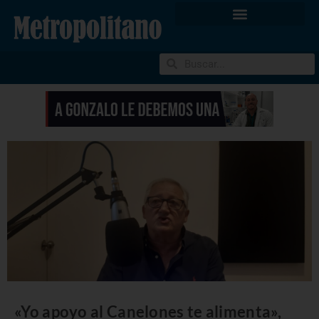
«Yo apoyo al Canelones te alimenta»,