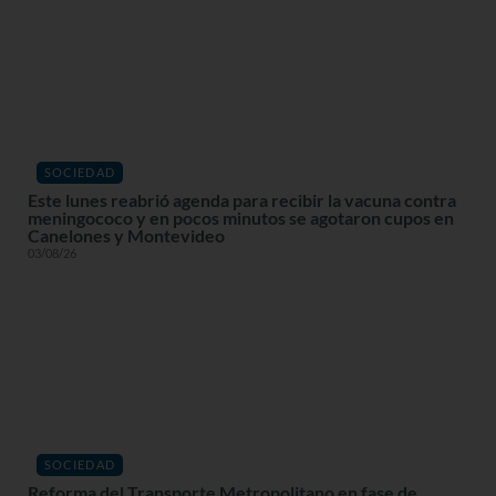
SOCIEDAD
Este lunes reabrió agenda para recibir la vacuna contra
meningococo y en pocos minutos se agotaron cupos en
Canelones y Montevideo
03/08/26
SOCIEDAD
Reforma del Transporte Metropolitano en fase de