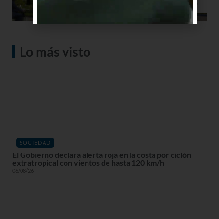
Lo más visto
SOCIEDAD
El Gobierno declara alerta roja en la costa por ciclón
extratropical con vientos de hasta 120 km/h
06/08/26