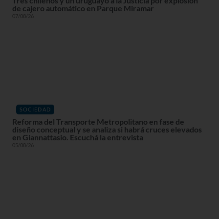
Tres chilenos y un uruguayo a la Justicia por explosión
de cajero automático en Parque Miramar
07/08/26
SOCIEDAD
Reforma del Transporte Metropolitano en fase de
diseño conceptual y se analiza si habrá cruces elevados
en Giannattasio. Escuchá la entrevista
05/08/26