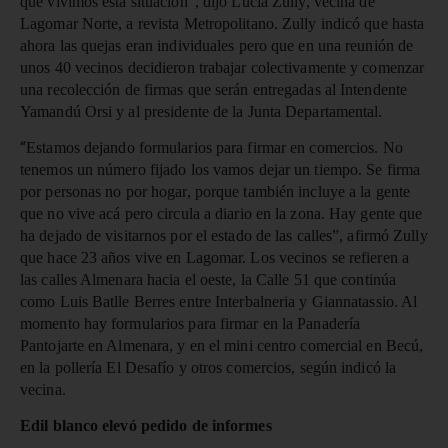
que vivimos esta situación”, dijo Lucía Zully, vecina de
Lagomar Norte, a revista Metropolitano. Zully indicó que hasta
ahora las quejas eran individuales pero que en una reunión de
unos 40 vecinos decidieron trabajar colectivamente y comenzar
una recolección de firmas que serán entregadas al Intendente
Yamandú Orsi y al presidente de la Junta Departamental.
“
Estamos dejando formularios para firmar en comercios. No
tenemos un número fijado los vamos dejar un tiempo. Se firma
por personas no por hogar, porque también incluye a la gente
que no vive acá pero circula a diario en la zona. Hay gente que
ha dejado de visitarnos por el estado de las calles”, afirmó Zully
que hace 23 años vive en Lagomar. Los vecinos se refieren a
las calles Almenara hacia el oeste, la Calle 51 que continúa
como Luis Batlle Berres entre Interbalneria y Giannatassio. Al
momento hay formularios para firmar en la Panadería
Pantojarte en Almenara, y en el mini centro comercial en Becú,
en la pollería El Desafío y otros comercios, según indicó la
vecina.
Edil blanco elevó pedido de informes