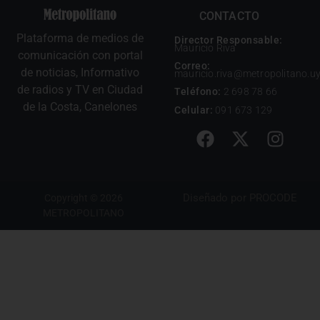
CONTACTO
Plataforma de medios de
Director Responsable:
Mauricio Riva
comunicación con portal
Correo:
de noticias, Informativo
mauricio.riva@metropolitano.u
de radios y TV en Ciudad
Teléfono:
2 698 78 66
de la Costa, Canelones
Celular:
091 673 129
Diseñado por
PROCODE
Copyright © 2026
METROPOLITANO